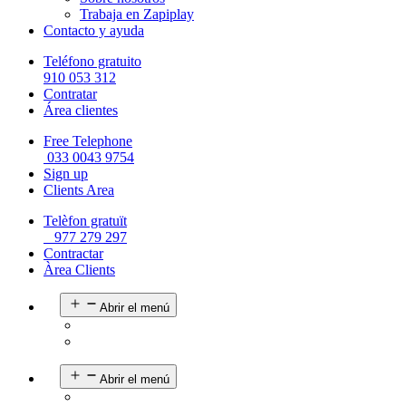
Trabaja en Zapiplay
Contacto y ayuda
Teléfono gratuito
910 053 312
Contratar
Área clientes
Free Telephone
033 0043 9754
Sign up
Clients Area
Telèfon gratuït
977 279 297
Contractar
Àrea Clients
Abrir el menú
Abrir el menú