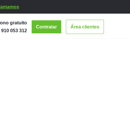
 llamamos
fono gratuito
Contratar
Área clientes
910 053 312