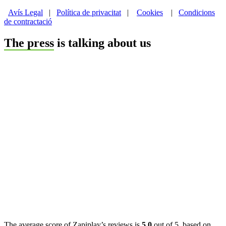
Avís Legal
|
Política de privacitat
|
Cookies
|
Condicions
de contractació
The press
is talking about us
The average score of Zapiplay’s reviews is
5,0
out of 5, based on