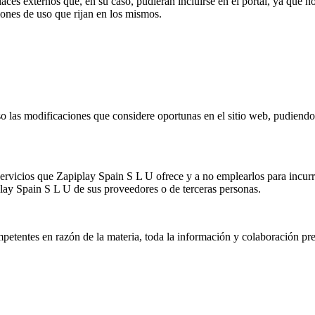
es externos que, en su caso, pudieran incluirse en el portal, ya que no 
iones de uso que rijan en los mismos.
o las modificaciones que considere oportunas en el sitio web, pudiendo 
vicios que Zapiplay Spain S L U ofrece y a no emplearlos para incurrir 
iplay Spain S L U de sus proveedores o de terceras personas.
petentes en razón de la materia, toda la información y colaboración prec