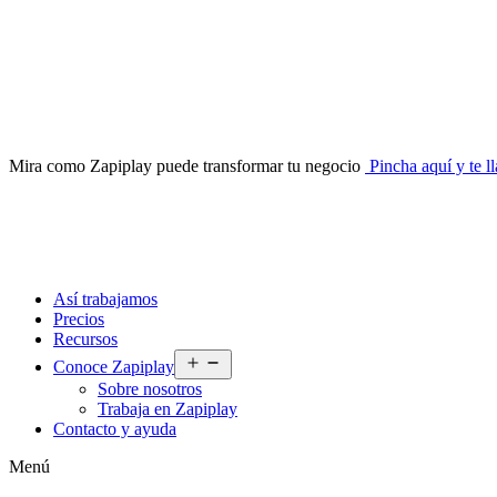
Mira como Zapiplay puede transformar tu negocio
Pincha aquí y te 
Así trabajamos
Precios
Recursos
Abrir
Conoce Zapiplay
el
Sobre nosotros
menú
Trabaja en Zapiplay
Contacto y ayuda
Menú