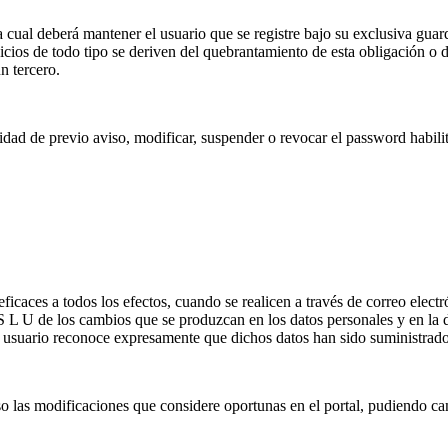
a cual deberá mantener el usuario que se registre bajo su exclusiva guar
icios de todo tipo se deriven del quebrantamiento de esta obligación o 
n tercero.
idad de previo aviso, modificar, suspender o revocar el password habil
icaces a todos los efectos, cuando se realicen a través de correo electró
S L U de los cambios que se produzcan en los datos personales y en la 
l usuario reconoce expresamente que dichos datos han sido suministrad
o las modificaciones que considere oportunas en el portal, pudiendo cam