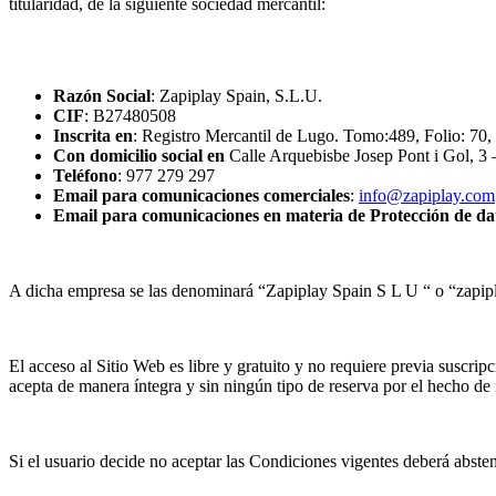
titularidad, de la siguiente sociedad mercantil:
Razón Social
: Zapiplay Spain, S.L.U.
CIF
: B27480508
Inscrita en
: Registro Mercantil de Lugo. Tomo:489, Folio: 70
Con domicilio social en
Calle Arquebisbe Josep Pont i Gol, 
Teléfono
: 977 279 297
Email para comunicaciones comerciales
:
info@zapiplay.com
Email para comunicaciones en materia de Protección de da
A dicha empresa se las denominará “Zapiplay Spain S L U “ o “zapip
El acceso al Sitio Web es libre y gratuito y no requiere previa suscripc
acepta de manera íntegra y sin ningún tipo de reserva por el hecho de n
Si el usuario decide no aceptar las Condiciones vigentes deberá abstene