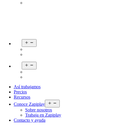
Abrir
el
menú
Abrir
el
menú
Así trabajamos
Precios
Recursos
Abrir
Conoce Zapiplay
el
Sobre nosotros
menú
Trabaja en Zapiplay
Contacto y ayuda