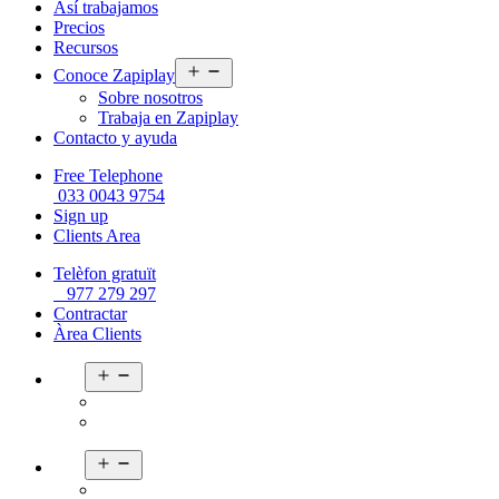
Así trabajamos
Precios
Recursos
Abrir
Conoce Zapiplay
el
Sobre nosotros
menú
Trabaja en Zapiplay
Contacto y ayuda
Free Telephone
033 0043 9754
Sign up
Clients Area
Telèfon gratuït
977 279 297
Contractar
Àrea Clients
Abrir
el
menú
Abrir
el
menú