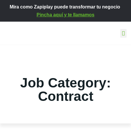
Mira como Zapiplay puede transformar tu negocio
Pincha aquí y te llamamos
Así tr
Conoce Za
Contacto y ayu
Job Category:
Contract