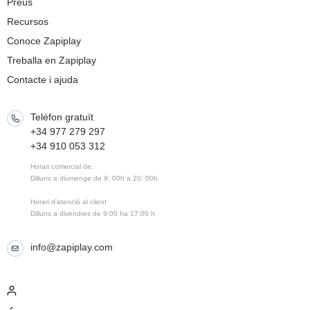
Preus
Recursos
Conoce Zapiplay
Treballa en Zapiplay
Contacte i ajuda
Teléfon gratuït
+34 977 279 297
+34 910 053 312
Horari comercial de:
Dilluns a diumenge de 9: 00h a 20: 00h
Horari d'atenció al client
Dilluns a divendres de 9:00 ha 17:00 h
info@zapiplay.com