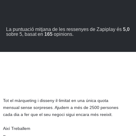
La puntuació mitjana de les ressenyes de Zapiplay és
5,0
sobre 5, basat en
165
opinions.
Tot el màrqueting i disseny il·limitat en una única quota
mensual sense sorpreses. Ajudem a més de 2500 persones
cada dia a fer que el seu negoci sigui encara més reeixit.
Així­ Treballem