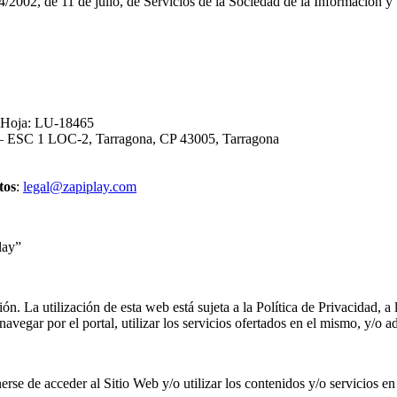
/2002, de 11 de julio, de Servicios de la Sociedad de la Información 
, Hoja: LU-18465
3 – ESC 1 LOC-2, Tarragona, CP 43005, Tarragona
tos
:
legal@zapiplay.com
lay”
ión. La utilización de esta web está sujeta a la Política de Privacidad, 
avegar por el portal, utilizar los servicios ofertados en el mismo, y/o a
rse de acceder al Sitio Web y/o utilizar los contenidos y/o servicios en 