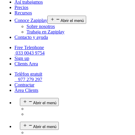
Así trabajamos
Precios
Recursos
Conoce Zapiplay
Abrir el menú
Sobre nosotros
Trabaja en Zapiplay
Contacto y ayuda
Free Telephone
033 0043 9754
Sign up
Clients Area
Telèfon gratuït
977 279 297
Contractar
Àrea Clients
Abrir el menú
Abrir el menú