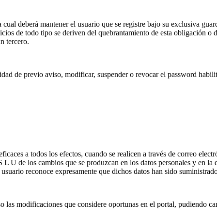
a cual deberá mantener el usuario que se registre bajo su exclusiva guar
icios de todo tipo se deriven del quebrantamiento de esta obligación o 
n tercero.
idad de previo aviso, modificar, suspender o revocar el password habil
icaces a todos los efectos, cuando se realicen a través de correo electró
S L U de los cambios que se produzcan en los datos personales y en la 
l usuario reconoce expresamente que dichos datos han sido suministrad
o las modificaciones que considere oportunas en el portal, pudiendo cam