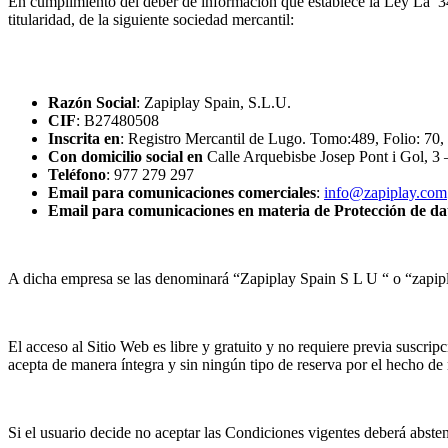
En cumplimiento del deber de información que establece la Ley La 34
titularidad, de la siguiente sociedad mercantil:
Razón Social
: Zapiplay Spain, S.L.U.
CIF
: B27480508
Inscrita en
: Registro Mercantil de Lugo. Tomo:489, Folio: 70
Con domicilio social en
Calle Arquebisbe Josep Pont i Gol, 
Teléfono
: 977 279 297
Email para comunicaciones comerciales
:
info@zapiplay.com
Email para comunicaciones en materia de Protección de da
A dicha empresa se las denominará “Zapiplay Spain S L U “ o “zapip
El acceso al Sitio Web es libre y gratuito y no requiere previa suscripc
acepta de manera íntegra y sin ningún tipo de reserva por el hecho de n
Si el usuario decide no aceptar las Condiciones vigentes deberá abstene